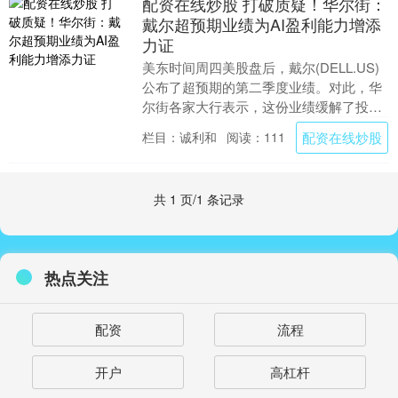
配资在线炒股 打破质疑！华尔街：
戴尔超预期业绩为AI盈利能力增添
力证
美东时间周四美股盘后，戴尔(DELL.US)
公布了超预期的第二季度业绩。对此，华
尔街各家大行表示，这份业绩缓解了投资
者的担忧，即人工智能确实可以提高除英
配资在线炒股
栏目：诚利和
阅读：111
伟达(N....
共 1 页/1 条记录
热点关注
配资
流程
开户
高杠杆