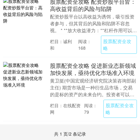
股票配资全攻略 配资炒股平台皆：
高收益背后的风险与陷阱
配资炒股平台以高收益为诱饵，吸引投资
者参与，但其背后的风险和陷阱不容忽
视。 * **放大收益潜力：**杠杆作用可以放
大投资者的收益，让他们获得比仅靠自有
股票配资全攻
栏目：诚利
阅读：
资金所能....
和
略
168
股票配资全攻略 促进新业态新领域
加快发展，亟待优化市场准入环境
黄卫挺(中国宏观经济研究院决策咨询部副
主任) 期货市场是一种衍生品市场，交易
的是标的资产的未来合约。投资者可以通
过期货交易参与各种资产的交易，包括商
股票配资全攻
栏目：在线配资
阅读：
品、金融衍生....
网
略
79
共 1 页/2 条记录