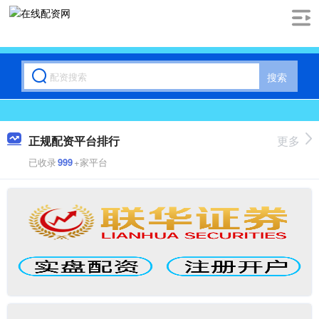
搜索
正规配资平台排行
更多
已收录
999
+家平台