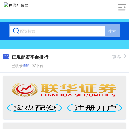
搜索
正规配资平台排行
更多
已收录
999
+家平台