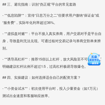
## 三、避坑指南：识别“伪正规”平台的常见套路
- **低息陷阱**：宣传“日息万分之二”但要求用户缴纳“保证金”或
“服务费”，实际年化利率超过36%。
- **虚拟盘对赌**：平台不接入真实券商，用户交易对手是平台自
身，导致盈利无法兑现。可通过核对交易记录与券商交割单来辨
别。
- **诱导高杠杆**：推荐15倍以上杠杆，放大风险至不可控。监管
明确建议杠杆比例不超过1:5，过高杠杆极易导致爆仓。
## 四、实操建议：如何选择适合自己的配资方案？
- **小资金试水**：初次使用平台时，投入少量资金（如1万元）
测试出金速度和客服响应效率。