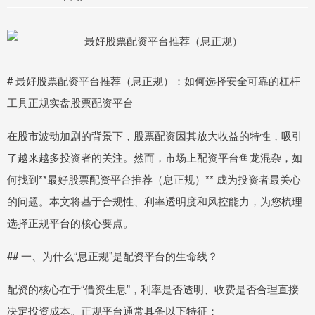
# 最好股票配资平台推荐（息正规）：如何选择安全可靠的杠杆
工具正规实盘股票配资平台
在股市波动加剧的背景下，股票配资因其放大收益的特性，吸引
了越来越多投资者的关注。然而，市场上配资平台鱼龙混杂，如
何找到**最好股票配资平台推荐（息正规）** 成为投资者最关心
的问题。本文将基于合规性、利率透明度和风控能力，为您梳理
选择正规平台的核心要点。
## 一、为什么“息正规”是配资平台的生命线？
配资的核心在于“借资生息”，利率是否透明、收费是否合理直接
决定投资成本。正规平台通常具备以下特征：