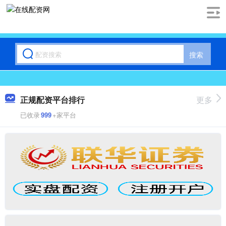
搜索
正规配资平台排行
更多
已收录
999
+家平台