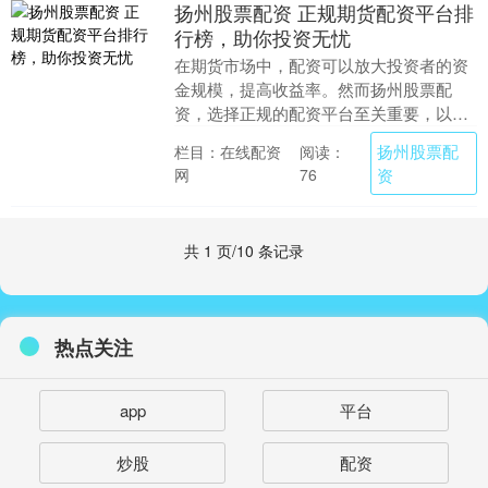
扬州股票配资 正规期货配资平台排
行榜，助你投资无忧
在期货市场中，配资可以放大投资者的资
金规模，提高收益率。然而扬州股票配
资，选择正规的配资平台至关重要，以保
障资金安全和投资收益。 * **放大收益：**
扬州股票配
栏目：在线配资
阅读：
通过借入....
网
资
76
共 1 页/10 条记录
热点关注
app
平台
炒股
配资